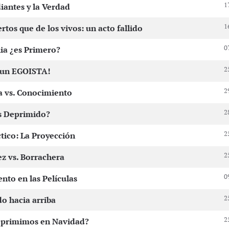
1
antes y la Verdad
1
rtos que de los vivos: un acto fallido
0
ia ¿es Primero?
2
 un EGOISTA!
2
a vs. Conocimiento
2
s Deprimido?
2
tico: La Proyección
2
z vs. Borrachera
0
nto en las Películas
2
o hacia arriba
2
eprimimos en Navidad?