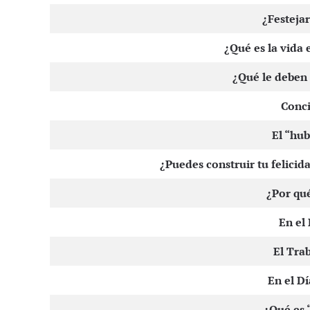
¿Festeja
¿Qué es la vida 
¿Qué le deben 
Conci
El “hub
¿Puedes construir tu felicid
¿Por qué
En el
El Tra
En el D
¿Qué es 