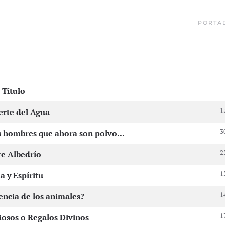
PORTA
Título
1
erte del Agua
3
s hombres que ahora son polvo...
2
re Albedrío
1
 y Espíritu
1
encia de los animales?
1
osos o Regalos Divinos