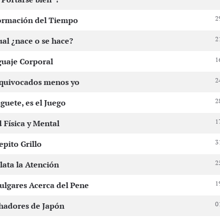
2
formación del Tiempo
2
al ¿nace o se hace?
1
guaje Corporal
2
equivocados menos yo
2
uguete, es el Juego
1
d Física y Mental
3
epito Grillo
2
elata la Atención
1
ulgares Acerca del Pene
0
hadores de Japón