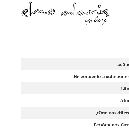
Skip to main content
Artículos
La Su
He conocido a suficiente
Lib
Alma
¿Qué nos difer
Fenómenos Curi