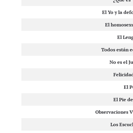
El Yo y la de
El homosexu
El Len
Todos están 
No es el J
Felicida
El P
El Pie d
Observaciones V
Los Escuc