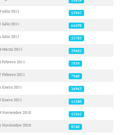
25816
9 Julio 2011
13947
1 Julio 2011
61698
6 Julio 2011
25783
4 Marzo 2011
29682
8 Febrero 2011
7939
7 Febrero 2011
7940
1 Enero 2011
24963
5 Enero 2011
15280
9 Noviembre 2010
15265
1 Noviembre 2010
8740