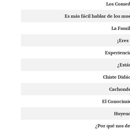
Los Comedi
Es más fácil hablar de los mue
La Famil
¡Eres
Experienci
¿Está
Chiste Didác
Cachonde
El Conocimie
Huyend
¿Por qué nos d