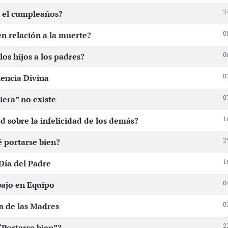
2
r el cumpleaños?
0
en relación a la muerte?
0
los hijos a los padres?
0
encia Divina
0
iera” no existe
1
ad sobre la infelicidad de los demás?
2
 portarse bien?
1
 Día del Padre
0
bajo en Equipo
0
ía de las Madres
2
“Portarse bien”?