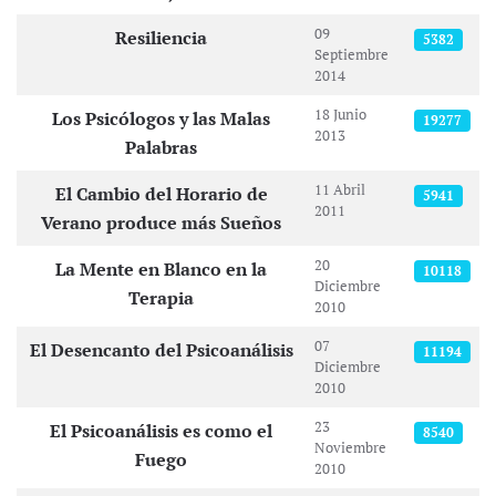
09
Resiliencia
5382
Septiembre
2014
18 Junio
Los Psicólogos y las Malas
19277
2013
Palabras
11 Abril
El Cambio del Horario de
5941
2011
Verano produce más Sueños
20
La Mente en Blanco en la
10118
Diciembre
Terapia
2010
07
El Desencanto del Psicoanálisis
11194
Diciembre
2010
23
El Psicoanálisis es como el
8540
Noviembre
Fuego
2010