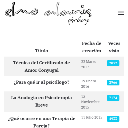
Skip to main content
Fecha de
Veces
Título
creación
visto
Artículos
22 Marzo
Técnica del Certificado de
2832
2017
Amor Conyugal
19 Enero
¿Para qué ir al psicólogo?
2966
2016
15
La Analogía en Psicoterapia
7174
Noviembre
Breve
2015
11 Julio 2015
¿Qué ocurre en una Terapia de
4933
Pareja?