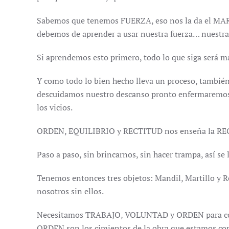
Sabemos que tenemos FUERZA, eso nos la da el MART
debemos de aprender a usar nuestra fuerza… nues
Si aprendemos esto primero, todo lo que siga será m
Y como todo lo bien hecho lleva un proceso, tambié
descuidamos nuestro descanso pronto enfermaremos, 
los vicios.
ORDEN, EQUILIBRIO y RECTITUD nos enseña la REGLA;
Paso a paso, sin brincarnos, sin hacer trampa, así se
Tenemos entonces tres objetos: Mandil, Martillo y Re
nosotros sin ellos.
Necesitamos TRABAJO, VOLUNTAD y ORDEN para conser
ORDEN son los cimientos de la obra que estamos co