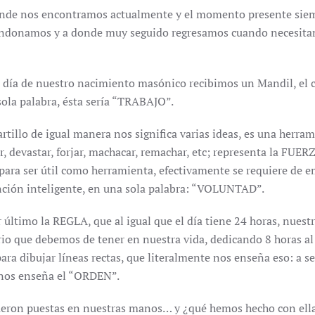
donde nos encontramos actualmente y el momento presente siemp
donamos y a donde muy seguido regresamos cuando necesitamos
l día de nuestro nacimiento masónico recibimos un Mandil, el c
sola palabra, ésta sería “TRABAJO”.
rtillo de igual manera nos significa varias ideas, es una herra
r, devastar, forjar, machacar, remachar, etc; representa la FUE
 para ser útil como herramienta, efectivamente se requiere de 
nción inteligente, en una sola palabra: “VOLUNTAD”.
 último la REGLA, que al igual que el día tiene 24 horas, nuest
io que debemos de tener en nuestra vida, dedicando 8 horas al e
ra dibujar líneas rectas, que literalmente nos enseña eso: a se
a nos enseña el “ORDEN”.
ueron puestas en nuestras manos… y ¿qué hemos hecho con ell